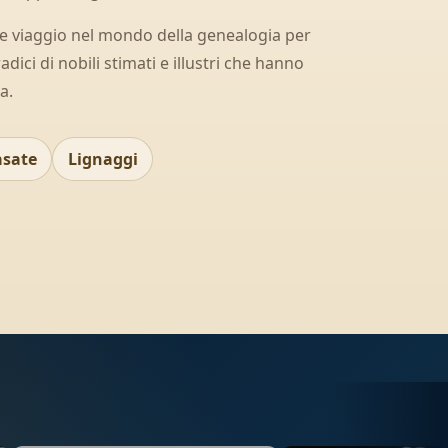
te viaggio nel mondo della genealogia per
radici di nobili stimati e illustri che hanno
a.
asate
Lignaggi