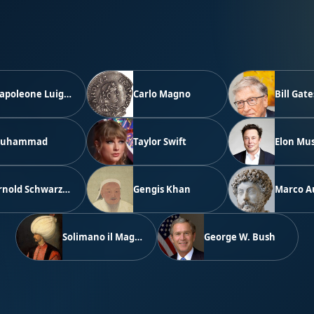
Napoleone Luigi Bonaparte
Carlo Magno
Bill Gate
uhammad
Taylor Swift
Elon Mu
Arnold Schwarzenegger
Gengis Khan
Marco A
Solimano il Magnifico
George W. Bush