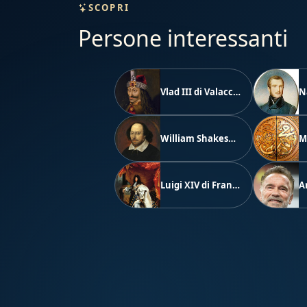
SCOPRI
Persone interessanti
Vlad III di Valacchia
William Shakespeare
M
Luigi XIV di Francia