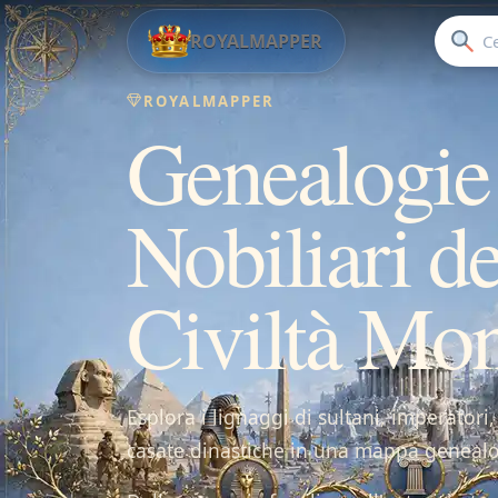
ROYALMAPPER
ROYALMAPPER
Genealogie
Nobiliari de
Civiltà Mon
Esplora i lignaggi di sultani, imperatori,
casate dinastiche in una mappa geneal