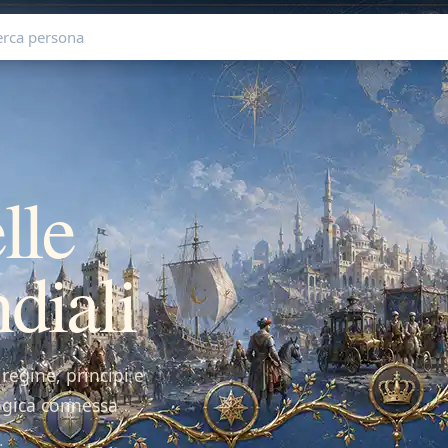
lle
diali
 regine, principi e
ogica connessa