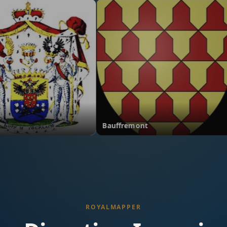
ieven
Bauffremont
ROYALMAPPER