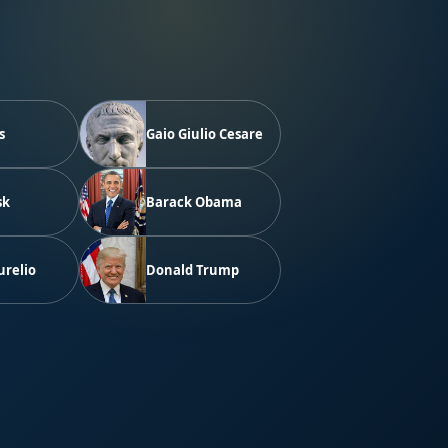
s
Gaio Giulio Cesare
sk
Barack Obama
urelio
Donald Trump