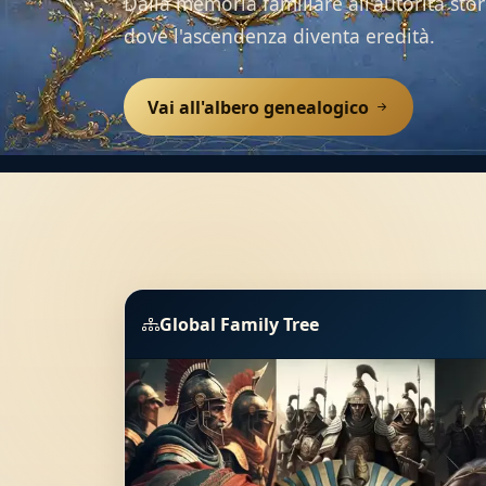
Dalla memoria familiare all'autorità stor
dove l'ascendenza diventa eredità.
Vai all'albero genealogico
Global Family Tree