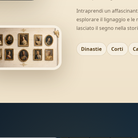
Intraprendi un affascinan
esplorare il lignaggio e le 
lasciato il segno nella stori
Dinastie
Corti
C