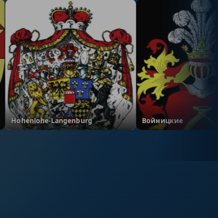
Hohenlohe-Langenburg
Войницкие