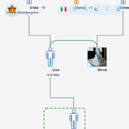
Irieo
+5
Clonia
+1
Isme
re della mitologia greca
Lico
Dirce
re di Tebe