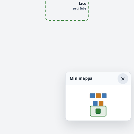
Lico
re di Tebe
×
Minimappa