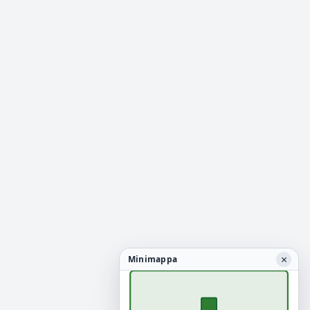
×
Minimappa