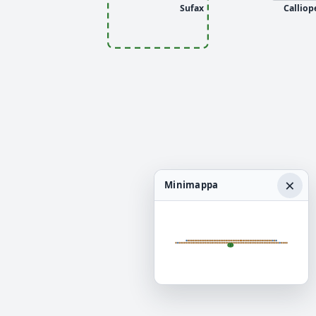
Sufax
Calliop
×
Minimappa