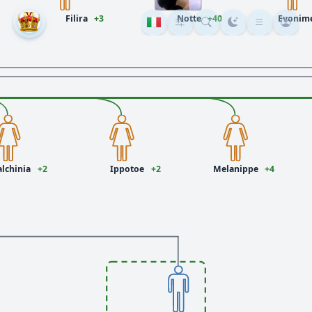
Filira
+3
Notte
+40
Evonim
alchinia
+2
Ippotoe
+2
Melanippe
+4