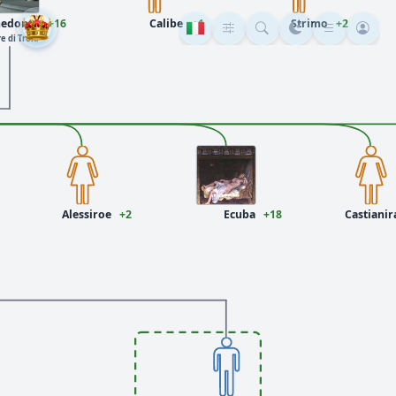
edonte
+16
Calibe
+1
Strimo
+2
re di Troia
Alessiroe
+2
Ecuba
+18
Castianir