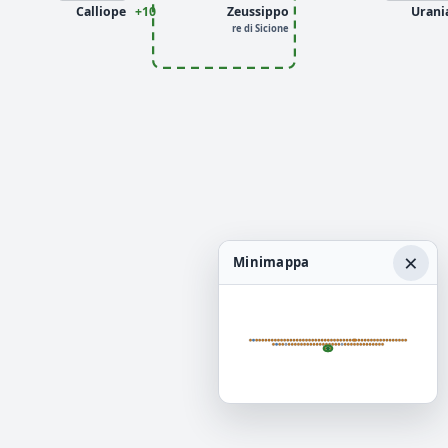
Calliope
+10
Zeussippo
Urani
re di Sicione
×
Minimappa