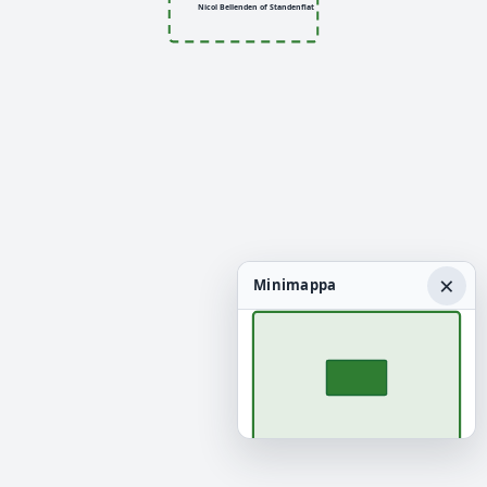
Nicol Bellenden of Standenflat
×
Minimappa